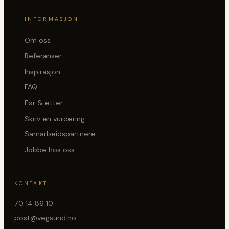
INFORMASJON
Om oss
Referanser
Inspirasjon
FAQ
Før & etter
Skriv en vurdering
Samarbeidspartnere
Jobbe hos oss
KONTAKT
70 14 86 10
post@vegsund.no