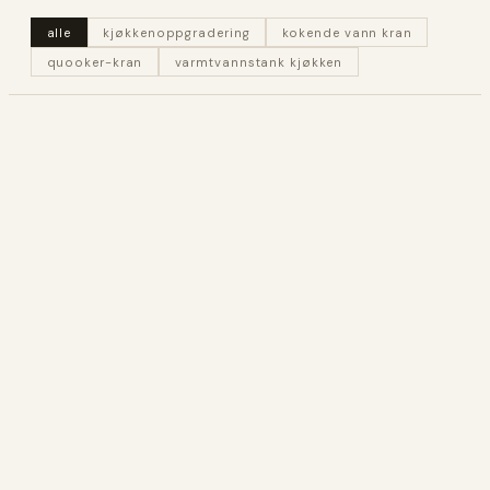
alle
kjøkkenoppgradering
kokende vann kran
quooker-kran
varmtvannstank kjøkken
INSPIRASJON