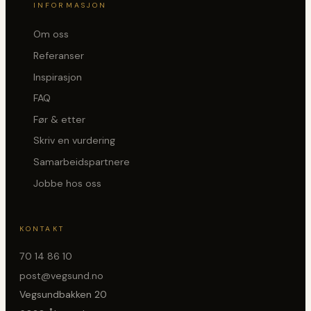
INFORMASJON
Om oss
Referanser
Inspirasjon
FAQ
Før & etter
Skriv en vurdering
Samarbeidspartnere
Jobbe hos oss
KONTAKT
70 14 86 10
post@vegsund.no
Vegsundbakken 20