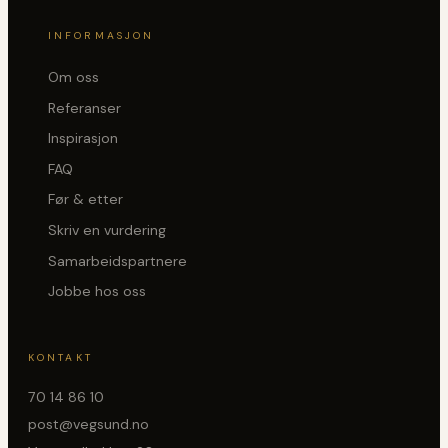
INFORMASJON
Om oss
Referanser
Inspirasjon
FAQ
Før & etter
Skriv en vurdering
Samarbeidspartnere
Jobbe hos oss
KONTAKT
70 14 86 10
post@vegsund.no