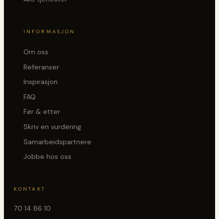
INFORMASJON
Om oss
Referanser
Inspirasjon
FAQ
Før & etter
Skriv en vurdering
Samarbeidspartnere
Jobbe hos oss
KONTAKT
70 14 86 10